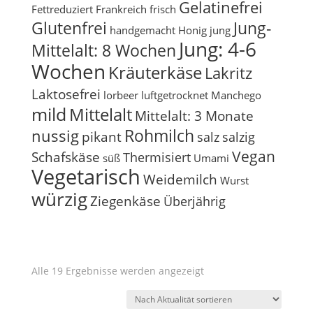
Gelatinefrei
Fettreduziert
Frankreich
frisch
Glutenfrei
Jung-
handgemacht
Honig
jung
Jung: 4-6
Mittelalt: 8 Wochen
Wochen
Kräuterkäse
Lakritz
Laktosefrei
lorbeer
luftgetrocknet
Manchego
mild
Mittelalt
Mittelalt: 3 Monate
Rohmilch
nussig
pikant
salz
salzig
Vegan
Schafskäse
Thermisiert
süß
Umami
Vegetarisch
Weidemilch
Wurst
würzig
Ziegenkäse
Überjährig
Nach
Alle 19 Ergebnisse werden angezeigt
Aktualität
sortiert