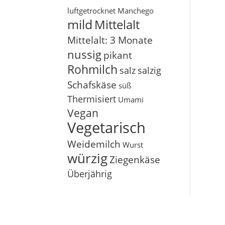
luftgetrocknet
Manchego
mild
Mittelalt
Mittelalt: 3 Monate
nussig
pikant
Rohmilch
salz
salzig
Schafskäse
süß
Thermisiert
Umami
Vegan
Vegetarisch
Weidemilch
Wurst
würzig
Ziegenkäse
Überjährig