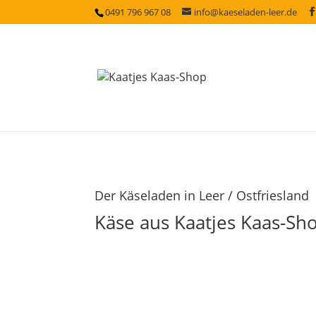
0491 796 967 08
info@kaeseladen-leer.de
Der Käseladen in Leer / Ostfriesland
Käse aus Kaatjes Kaas-Sh