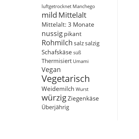
luftgetrocknet
Manchego
mild
Mittelalt
Mittelalt: 3 Monate
nussig
pikant
Rohmilch
salz
salzig
Schafskäse
süß
Thermisiert
Umami
Vegan
Vegetarisch
Weidemilch
Wurst
würzig
Ziegenkäse
Überjährig