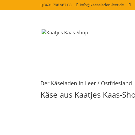
0491 796 967 08
info@kaeseladen-leer.de
Der Käseladen in Leer / Ostfriesland
Käse aus Kaatjes Kaas-Sh