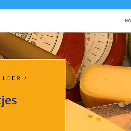
H
 LEER /
jes